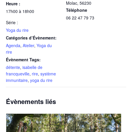
Molac
,
56230
Heure :
Téléphone
17h00 à 18h00
06 22 47 79 73
Série :
Yoga du rire
Catégories d’Évènement:
Agenda
,
Atelier
,
Yoga du
rire
Évènement Tags:
détente
,
isabelle de
francqueville
,
rire
,
système
immunitaire
,
yoga du rire
Évènements liés