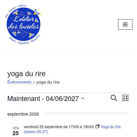
Aller
au
contenu
yoga du rire
Évènements
yoga du rire
Maintenant
 - 
04/06/2027
Reche
Nav
Recherche
Liste
Sélectionnez
de
et
septembre 2026
une
vue
naviga
date.
vendredi 25 septembre de 17h00
à
18h00
Yoga du rire
Év
VEN
de
(saison 26-27)
25