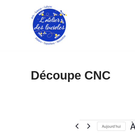
Aller
au
contenu
Découpe CNC
À
Aujourd’hui