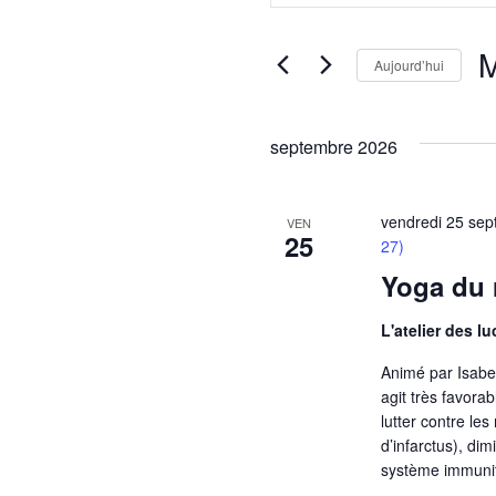
et
clé.
navigation
M
Rechercher
Aujourd’hui
de
Évènements
Sé
par
vues
u
septembre 2026
mot-
Évènements
da
clé.
vendredi 25 se
VEN
25
27)
Yoga du r
L'atelier des l
Animé par Isabell
agit très favora
lutter contre le
d’infarctus), di
système immunit