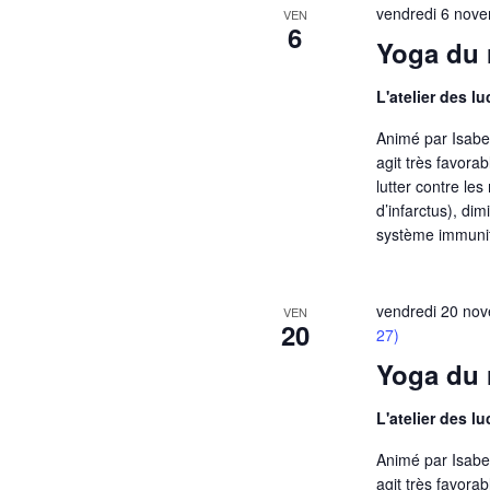
vendredi 6 nov
VEN
6
Yoga du r
L'atelier des l
Animé par Isabell
agit très favora
lutter contre le
d’infarctus), di
système immunit
vendredi 20 no
VEN
20
27)
Yoga du r
L'atelier des l
Animé par Isabell
agit très favora