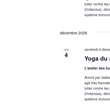
lutter contre le
d’infarctus), di
système immunit
décembre 2026
vendredi 4 déc
VEN
4
Yoga du r
L'atelier des l
Animé par Isabell
agit très favora
lutter contre le
d’infarctus), di
système immunit