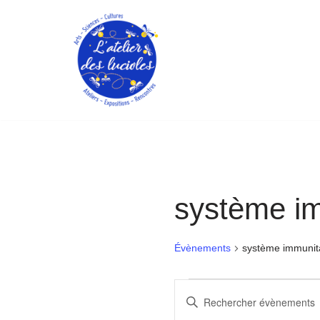
Aller
au
contenu
système im
Évènements
système immunit
Recherche
Saisir
mot-