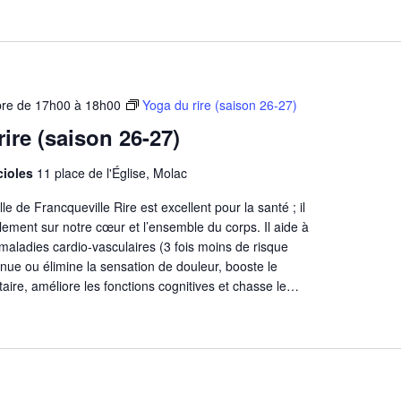
bre de 17h00
à
18h00
Yoga du rire (saison 26-27)
ire (saison 26-27)
ucioles
11 place de l'Église, Molac
e de Francqueville Rire est excellent pour la santé ; il
blement sur notre cœur et l’ensemble du corps. Il aide à
s maladies cardio-vasculaires (3 fois moins de risque
minue ou élimine la sensation de douleur, booste le
aire, améliore les fonctions cognitives et chasse le…