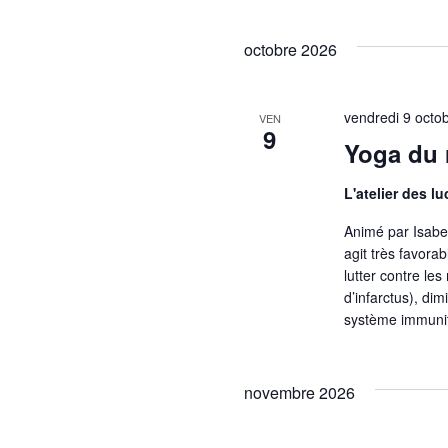
octobre 2026
vendredi 9 octo
VEN
9
Yoga du r
L'atelier des l
Animé par Isabell
agit très favora
lutter contre le
d’infarctus), di
système immunit
novembre 2026