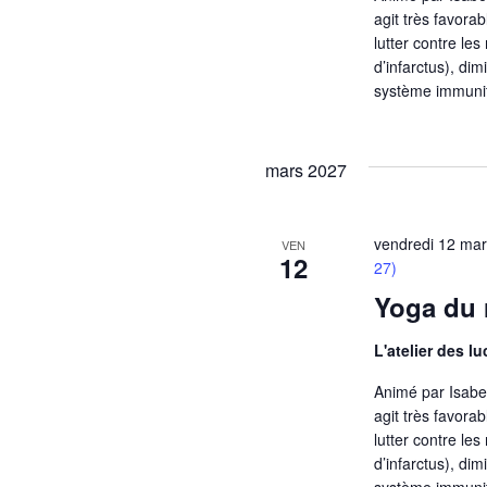
agit très favora
lutter contre le
d’infarctus), di
système immunit
mars 2027
vendredi 12 ma
VEN
12
27)
Yoga du r
L'atelier des l
Animé par Isabell
agit très favora
lutter contre le
d’infarctus), di