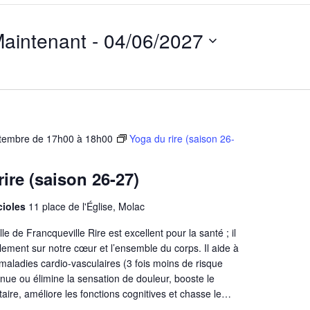
aintenant
 - 
04/06/2027
lectionnez
ne
te.
ptembre de 17h00
à
18h00
Yoga du rire (saison 26-
ire (saison 26-27)
ucioles
11 place de l'Église, Molac
e de Francqueville Rire est excellent pour la santé ; il
blement sur notre cœur et l’ensemble du corps. Il aide à
s maladies cardio-vasculaires (3 fois moins de risque
minue ou élimine la sensation de douleur, booste le
aire, améliore les fonctions cognitives et chasse le…