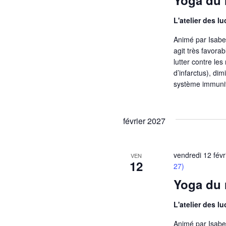
Yoga du r
L'atelier des l
Animé par Isabell
agit très favora
lutter contre le
d’infarctus), di
système immunit
février 2027
vendredi 12 fév
VEN
12
27)
Yoga du r
L'atelier des l
Animé par Isabell