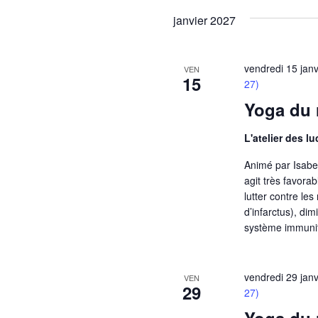
janvier 2027
vendredi 15 jan
VEN
15
27)
Yoga du r
L'atelier des l
Animé par Isabell
agit très favora
lutter contre le
d’infarctus), di
système immunit
vendredi 29 jan
VEN
29
27)