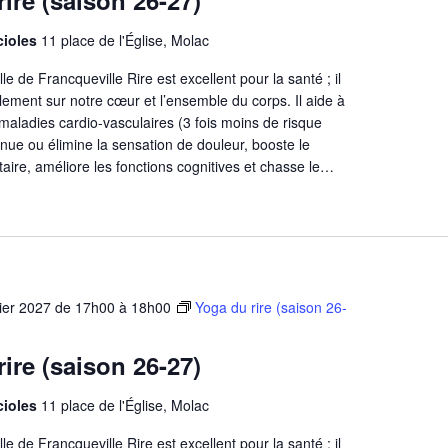
ire (saison 26-27)
ucioles
11 place de l'Église, Molac
e de Francqueville Rire est excellent pour la santé ; il
blement sur notre cœur et l’ensemble du corps. Il aide à
s maladies cardio-vasculaires (3 fois moins de risque
minue ou élimine la sensation de douleur, booste le
aire, améliore les fonctions cognitives et chasse le…
rier 2027 de 17h00
à
18h00
Yoga du rire (saison 26-
ire (saison 26-27)
ucioles
11 place de l'Église, Molac
e de Francqueville Rire est excellent pour la santé ; il