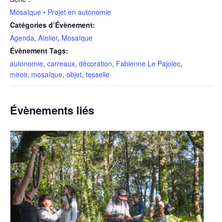
Mosaïque • Projet en autonomie
Catégories d’Évènement:
Agenda
,
Atelier
,
Mosaïque
Évènement Tags:
autonomie
,
carreaux
,
décoration
,
Fabienne Le Pajolec
,
miroir
,
mosaïque
,
objet
,
tesselle
Évènements liés