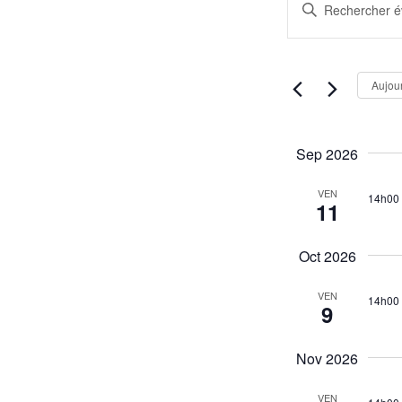
S
e
a
i
c
s
Aujour
h
i
r
e
m
Sep 2026
r
o
VEN
c
t
14h00
11
-
h
c
Oct 2026
e
l
é
VEN
e
14h00
9
.
t
R
Nov 2026
n
e
c
VEN