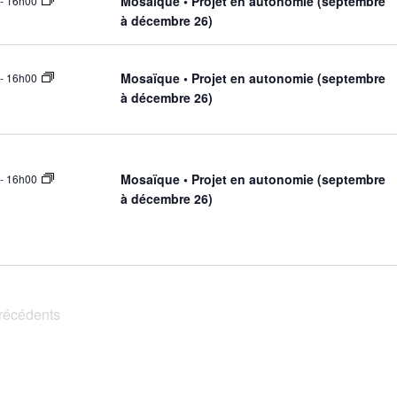
Mosaïque • Projet en autonomie (septembre
-
16h00
l
à décembre 26)
a
d
a
Mosaïque • Projet en autonomie (septembre
-
16h00
à décembre 26)
t
e
Mosaïque • Projet en autonomie (septembre
-
16h00
à décembre 26)
récédents