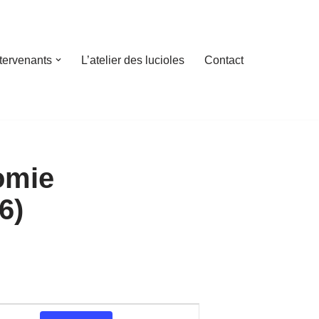
ntervenants
L’atelier des lucioles
Contact
omie
6)
N