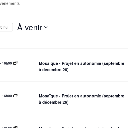
À venir
d’hui
S
é
l
e
Mosaïque • Projet en autonomie (septembre
-
16h00
c
à décembre 26)
t
i
o
Mosaïque • Projet en autonomie (septembre
-
16h00
n
à décembre 26)
n
e
z