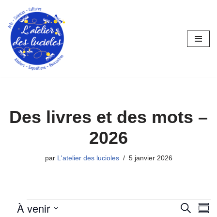
Aller
au
contenu
Des livres et des mots –
2026
par
L'atelier des lucioles
5 janvier 2026
À venir
R
N
R
R
e