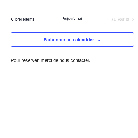
v
s
i
Évènement
É
Aujourd’hui
suivants
Évènements
précédents
g
v
a
è
S’abonner au calendrier
t
n
i
e
Pour réserver, merci de nous contacter.
o
m
n
e
d
n
e
t
v
u
e