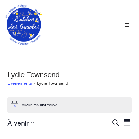
Aller
au
contenu
Lydie Townsend
Évènements
Lydie Townsend
Aucun résultat trouvé.
Notice
À venir
Reche
Nav
Recherche
Résu
Sélectionnez
de
et
la