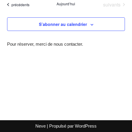
vue
Évènements
Aujourd’hui
suivants
Évènements
naviga
précédents
date
Év
de
S’abonner au calendrier
vues
Évène
Pour réserver, merci de nous contacter.
Neve
| Propulsé par
WordPress