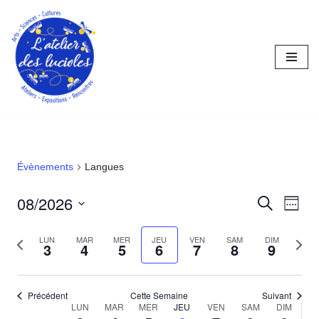
Aller
au
contenu
Évènements
Langues
08/2026
Reche
Nav
Recherche
Semai
Sélectionnez
de
et
Semaine
Sema
la
LUN
MAR
MER
JEU
VEN
SAM
DIM
3
4
5
6
7
8
9
vue
naviga
précédente
suiva
date
Év
de
Précédent
Cette Semaine
Suivant
vues
LUN
MAR
MER
JEU
VEN
SAM
DIM
Semaine