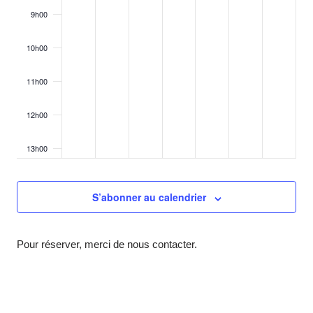
9h00
10h00
11h00
12h00
13h00
14h00
S’abonner au calendrier
15h00
Pour réserver, merci de nous contacter.
16h00
17h00