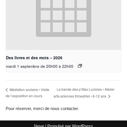
Des livres et des mots – 2026
mardi 1 septembre de 20h00
à
22h00
La bande des p’tites Lucioles • Atelier
Médiation scolaire • Visite
de l’exposition en cours
arts-sciences trimestriel • 6-12 ans
Pour réserver, merci de nous contacter.
Neve
| Propulsé par
WordPress