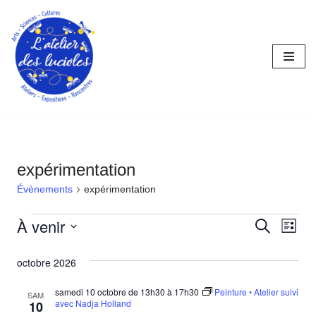
Aller
au
contenu
expérimentation
Évènements
expérimentation
À venir
Reche
Nav
Recherche
Liste
Sélectionnez
de
et
octobre 2026
une
vue
naviga
date.
samedi 10 octobre de 13h30
à
17h30
Peinture • Atelier suivi
Év
SAM
de
avec Nadja Holland
10