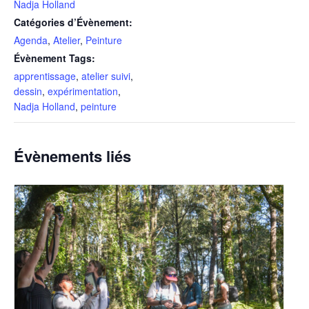
Nadja Holland
Catégories d’Évènement:
Agenda
,
Atelier
,
Peinture
Évènement Tags:
apprentissage
,
atelier suivi
,
dessin
,
expérimentation
,
Nadja Holland
,
peinture
Évènements liés