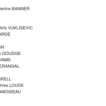
atherine BANNER
 Chris VUKLISEVIC
GARDE
TAN
beth GOUDGE
LLIAMS
e KERANGAL
URRELL
n-Yves LOUDE
CHAMOISEAU