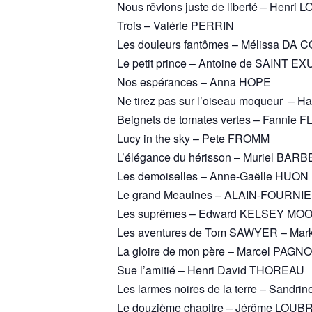
Nous rêvions juste de liberté – Hen
Trois – Valérie PERRIN
Les douleurs fantômes – Mélissa DA 
Le petit prince – Antoine de SAINT 
Nos espérances – Anna HOPE
Ne tirez pas sur l’oiseau moqueur – H
Beignets de tomates vertes – Fannie 
Lucy in the sky – Pete FROMM
L’élégance du hérisson – Muriel BAR
Les demoiselles – Anne-Gaëlle HUON
Le grand Meaulnes – ALAIN-FOURNI
Les suprêmes – Edward KELSEY MO
Les aventures de Tom SAWYER – Mar
La gloire de mon père – Marcel PAGN
Sue l’amitié – Henri David THOREAU
Les larmes noires de la terre – Sand
Le douzième chapitre – Jérôme LOUB