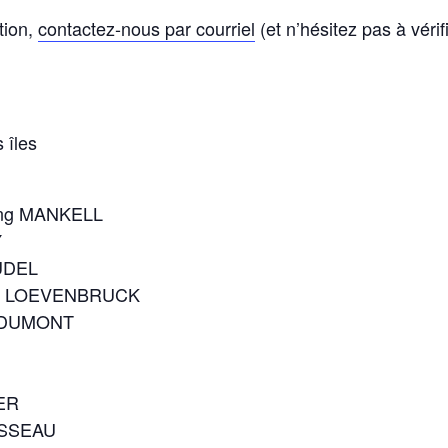
tion,
contactez-nous par courriel
(et n’hésitez pas à véri
 îles
ning MANKELL
Y
AUDEL
nri LOEVENBRUCK
in DUMONT
IER
OUSSEAU