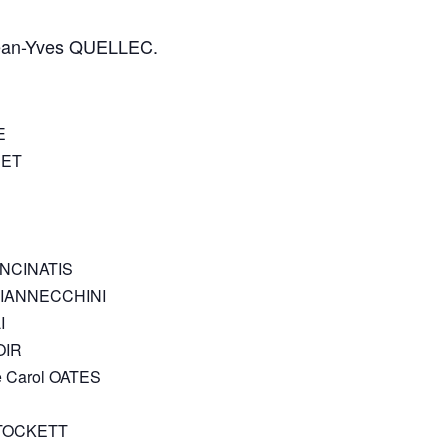
Jean-Yves QUELLEC.
E
SET
CINCINATIS
e GIANNECCHINI
I
OIR
ce Carol OATES
 STOCKETT