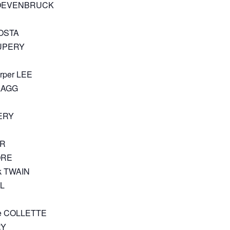
ri LOEVENBRUCK
COSTA
EXUPERY
arper LEE
FLAGG
BERY
ER
ORE
k TWAIN
OL
rine COLLETTE
RY