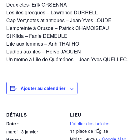
Deux étés- Erik ORSENNA
Les îles grecques – Lawrence DURRELL
Cap Vert,notes atlantiques – Jean-Yves LOUDE
L’empreinte à Crusoe – Patrick CHAMOISEAU
St Kilda – Fanie DEMEULE
L’île aux femmes – Anh THAI HO
L’adieu aux îles – Hervé JAOUEN
Un moine à l’île de Quéménès – Jean-Yves QUELLEC.
Ajouter au calendrier
DÉTAILS
LIEU
Date :
L’atelier des lucioles
11 place de l'Église
mardi 13 janvier
Molac
,
56230
+ Google Map
Heure :