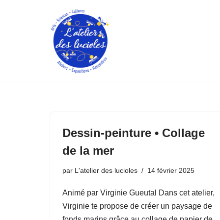
Aller
au
contenu
Dessin-peinture • Collage
de la mer
par
L'atelier des lucioles
14 février 2025
Animé par Virginie Gueutal Dans cet atelier,
Virginie te propose de créer un paysage de
fonds marins grâce au collage de papier de