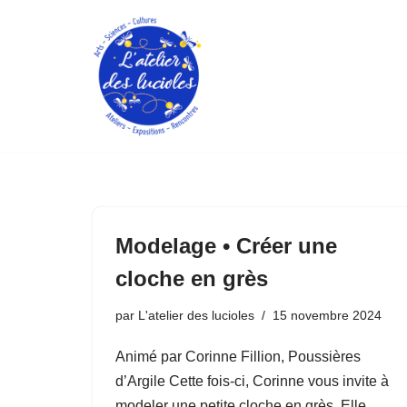
Aller
au
contenu
Modelage • Créer une
cloche en grès
par
L'atelier des lucioles
15 novembre 2024
Animé par Corinne Fillion, Poussières
d’Argile Cette fois-ci, Corinne vous invite à
modeler une petite cloche en grès. Elle