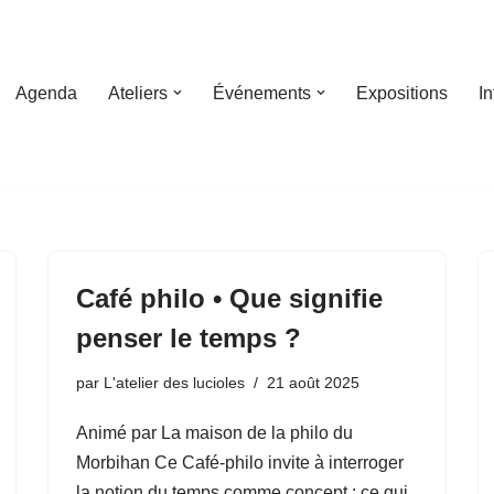
Agenda
Ateliers
Événements
Expositions
I
Café philo • Que signifie
penser le temps ?
par
L'atelier des lucioles
21 août 2025
Animé par La maison de la philo du
Morbihan Ce Café-philo invite à interroger
la notion du temps comme concept : ce qui