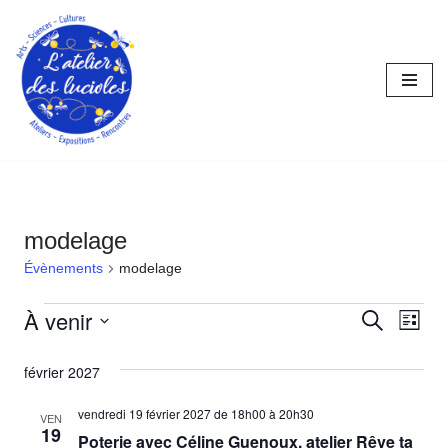
Aller
au
contenu
modelage
Évènements
modelage
À venir
Reche
Nav
Recherche
Liste
Sélectionnez
de
et
février 2027
une
vue
naviga
date.
vendredi 19 février 2027 de 18h00
à
20h30
Év
VEN
de
19
Poterie avec Céline Guenoux, atelier Rêve ta