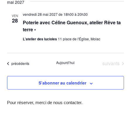
mai 2027
vendredi 28 mai 2027 de 18h00
à
20h30
VEN
28
Poterie avec Céline Guenoux, atelier Rêve ta
terre •
L'atelier des lucioles
11 place de l'Église, Molac
Évènements
Aujourd’hui
suivants
Évènements
précédents
S’abonner au calendrier
Pour réserver, merci de nous contacter.