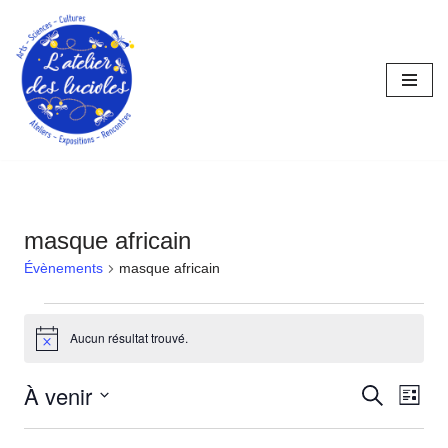
Aller
au
contenu
masque africain
Évènements
masque africain
Aucun résultat trouvé.
Notice
À venir
Reche
Nav
Recherche
Liste
Sélectionnez
de
et
une