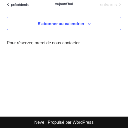
vue
Évènements
Aujourd’hui
suivants
Évènements
naviga
précédents
date.
Év
de
S’abonner au calendrier
vues
Évène
Pour réserver, merci de nous contacter.
Neve
| Propulsé par
WordPress