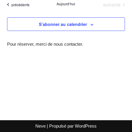
vue
Évènements
Aujourd’hui
suivants
Évènements
naviga
précédents
date.
Év
de
S’abonner au calendrier
vues
Évène
Pour réserver, merci de nous contacter.
Neve
| Propulsé par
WordPress