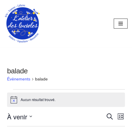
Aller
au
contenu
balade
Évènements
balade
Aucun résultat trouvé.
Notice
À venir
Reche
Nav
Recherche
Liste
Sélectionnez
de
et
une