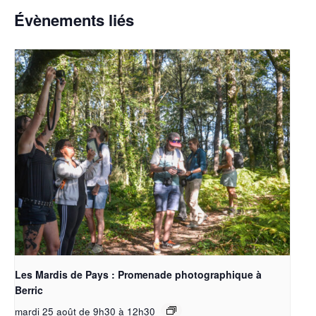
Évènements liés
Les Mardis de Pays : Promenade photographique à
Berric
mardi 25 août de 9h30
à
12h30