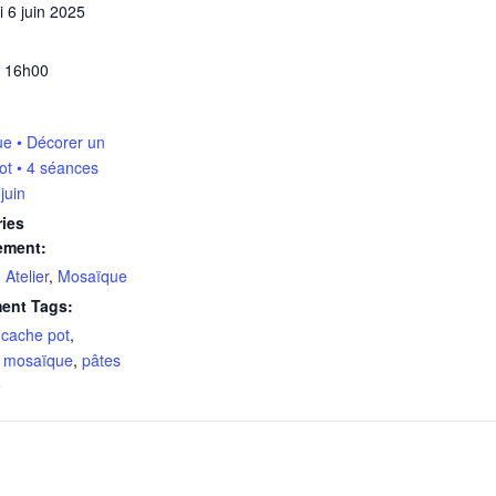
 6 juin 2025
 16h00
e • Décorer un
ot • 4 séances
 juin
ies
ement:
,
Atelier
,
Mosaïque
ent Tags:
,
cache pot
,
,
mosaïque
,
pâtes
e