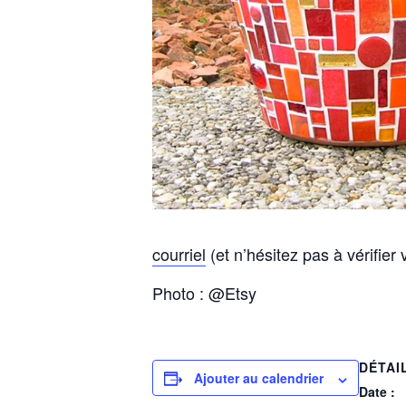
courriel
(et n’hésitez pas à vérifie
Photo : @Etsy
DÉTAI
Ajouter au calendrier
Date :