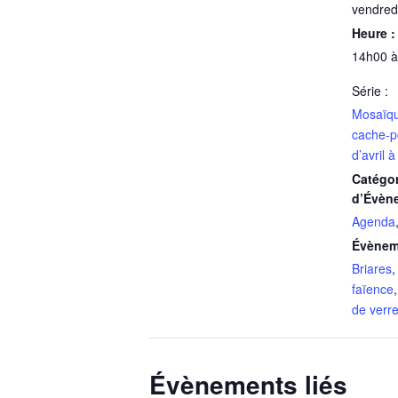
vendredi
Heure :
14h00 à
Série :
Mosaïqu
cache-p
d’avril à
Catégor
d’Évèn
Agenda
Évènem
Briares
faïence
de verr
Évènements liés