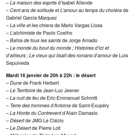
–
La maison des esprits
d’Isabel Allende
–
Cent ans de solitude
et
L’amour au temps du choléra
de
Gabriel Garcia Marquez
–
La ville et les chiens
de Mario Vargas Llosa
–
L’alchimiste
de Paolo Coelho
–
Bahia de tous les saints
de Jorge Amado
–
Le monde du bout du monde ;
Histoires d’ici et
d’ailleurs ; Le vieux qui lisait des romans d’amour
de Luis
Sepulveda
Mardi 16 janvier
de 20h à 22h : le désert
–
Dune
de Frank Herbert
–
Le Territoire
de Jean-Luc Jeener
–
La nuit de feu
de Eric-Emmanuel Schmitt
–
Terre des hommes
d’Antoine de Saint-Exupéry
–
La Horde du Contrevent
d’Alain Damasio
–
Désert
de JMG Le Clézio
–
Le Désert
de Pierre Loti