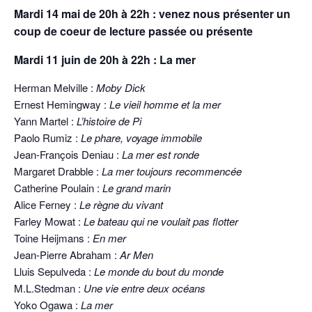
Mardi 14 mai de 20h à 22h : venez nous présenter un
coup de coeur de lecture passée ou présente
Mardi 11 juin de 20h à 22h : La mer
Herman Melville :
Moby Dick
Ernest Hemingway :
Le vieil homme et la mer
Yann Martel :
L’histoire de Pi
Paolo Rumiz :
Le phare, voyage immobile
Jean-François Deniau :
La mer est ronde
Margaret Drabble :
La mer toujours recommencée
Catherine Poulain :
Le grand marin
Alice Ferney :
Le règne du vivant
Farley Mowat :
Le bateau qui ne voulait pas flotter
Toine Heijmans :
En mer
Jean-Pierre Abraham :
Ar Men
Lluis Sepulveda :
Le monde du bout du monde
M.L.Stedman :
Une vie entre deux océans
Yoko Ogawa :
La mer