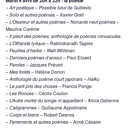
Mardi 9 avril de 20h à 22h : la poésie
–
Art poétique – Possible futur
de Guillevic
–
Solo et autres poèmes
– Xavier Grall
–
L’Oiseleur et autres poèmes – Nonante neuf poèmes
–
Maurice Carême
–
Il pleut des poèmes, anthologie de poèmes minuscules
–
L’Offrande lyrique
– Rabindranath Tagore
–
Feuilles d’herbe –
Walt Whitman
–
Derniers poèmes d’amour
– Paul Eluard
–
Paroles
– Jacques Prévert
–
Mes forêts
– Hélène Dorion
–
Anthologie du poème court japonais – Haïku
–
Le parti pris des choses –
Francis Ponge
–
Les Ronces –
Cécile Coulon
–
L’Autre moitié du songe m’appartient
– Alicia Galienne
–
Caligrammes –
Guillaume Appolinaire
–
Corps et biens
– Robert Desnos
–
Ferrements et autres poèmes –
Aimé Césaire