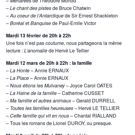
–
Méharées
de Théodore Monod
–
Le chant des pistes
de Bruce Chatwin
–
Au coeur de l’Antarctique
de Sir Ernest Shackleton
–
Boréal
et
Banquise
de Paul-Emile Victor
Mardi 13 février
de 20h à 22h
Une fois n’est pas coutume, nous partageons la même
lecture :
L’anomalie
de Hervé Le Tellier
Mardi 12 mars
de 20h à 22h : la famille
–
La Honte
– Annie ERNAUX
–
La Place
– Annie ERNAUX
–
Nous étions les Mulvaney
– Joyce Carol OATES
–
La Haine de la famille
– Catherine CUSSET
–
Ma famille et autres animaux
– Gerald DURRELL
–
Toutes les familles heureuses
– Hervé LE TELLIER
–
Cette famille qui vit en nous
– Chantal RIALLAND
– Tous les romans de Lionel DUROY, ou presque.