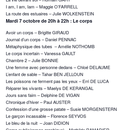
I am, I am, Iam – Maggie O’FARRELL
La route des estuaires – Julie WOLKENSTEIN
Mardi 7 octobre de 20h à 22h : Le corps
Avoir un corps – Brigitte GIRAUD
Journal d’un corps – Daniel PENNAC
Métaphysique des tubes – Amélie NOTHOMB
Le corps incertain – Vanessa GAULT
Chambre 2 – Julie BONNIE
Une femme avec personne dedans – Chloé DELAUME
L’enfant de sable – Tahar BEN JELLOUN
Les poissons ne ferment pas les yeux – Erri DE LUCA
Réparer les vivants – Maelys DE KERANGAL
Jours sans faim – Delphine DE VIGAN
Chronique d’hiver – Paul AUSTER
Confession d’une grosse patate – Susie MORGENSTERN
Le garçon incassable – Florence SEYVOS
Le bleu de la nuit – Joan DIDION
Corps public(roman graphique) – Mathilde RAMADIER –