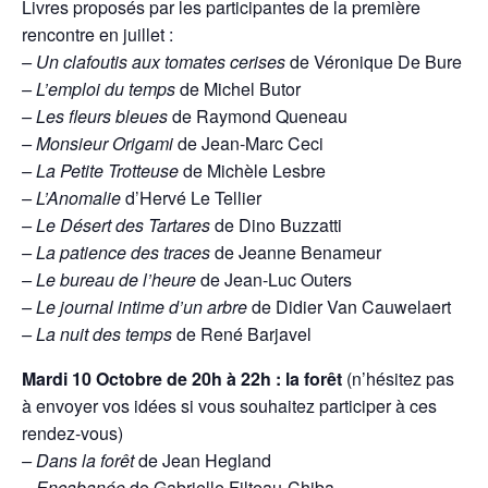
Livres proposés par les participantes de la première
rencontre en juillet :
– Un clafoutis aux tomates cerises
de Véronique De Bure
– L’emploi du temps
de Michel Butor
– Les fleurs bleues
de Raymond Queneau
– Monsieur Origami
de Jean-Marc Ceci
– La Petite Trotteuse
de Michèle Lesbre
– L’Anomalie
d’Hervé Le Tellier
– Le Désert des Tartares
de Dino Buzzatti
– La patience des traces
de Jeanne Benameur
– Le bureau de l’heure
de Jean-Luc Outers
– Le journal intime d’un arbre
de Didier Van Cauwelaert
– La nuit des temps
de René Barjavel
Mardi 10 Octobre de 20h à 22h : la forêt
(n’hésitez pas
à envoyer vos idées si vous souhaitez participer à ces
rendez-vous)
– Dans la forêt
de Jean Hegland
–
Encabanée
de Gabrielle Filteau-Chiba