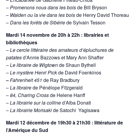
–
Promenons nous dans les bois
de Bill Bryson
–
Walden ou la vie dans les bois
de Henry David Thoreau
–
Dans les forêts de Sibérie
de Sylvain Tesson
Mardi 14 novembre de 20h à 22h : librairies et
bibliothèques
– Le cercle littéraire des amateurs d’épluchures de
patates
d’Annie Bazzows et Mary Ann Shaffer
– Le libraire de Wigtown
de Shaun Bythell
– Le mystère Henri Pick
de David Foenkinos
–
Fahrenheit 451
de Ray Bradbury
–
La libraire
de Pénélope Fitzgerald
–
84, Charing Cross
de Helene Hanff
–
La librairie sur la colline
d’Alba Donati
–
La librairie Morisaki
de Satochi Yagisawa
Mardi 12 décembre de 19h30 à 21h30 : littérature de
l’Amérique du Sud