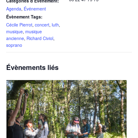
Catégories d’Évènement:
Agenda
,
Événement
Évènement Tags:
Cécile Pierrot
,
concert
,
luth
,
musique
,
musique
ancienne
,
Richard Civiol
,
soprano
Évènements liés