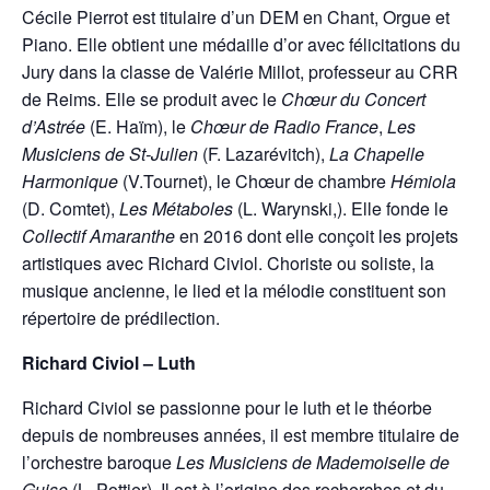
Cécile Pierrot est titulaire d’un DEM en Chant, Orgue et
Piano. Elle obtient une médaille d’or avec félicitations du
Jury dans la classe de Valérie Millot, professeur au CRR
de Reims. Elle se produit avec le
Chœur
du Concert
d’Astrée
(E. Haïm), le
Chœur de Radio France
,
Les
Musiciens de St-Julien
(F. Lazarévitch),
La Chapelle
Harmonique
(V.Tournet), le Chœur de chambre
Hémiola
(D. Comtet),
Les
Métaboles
(L. Warynski,). Elle fonde le
Collectif
Amaranthe
en 2016 dont elle conçoit les projets
artistiques avec Richard Civiol. Choriste ou soliste, la
musique ancienne, le lied et la mélodie constituent son
répertoire de prédilection.
Richard Civiol – Luth
Richard Civiol se passionne pour le luth et le théorbe
depuis de nombreuses années, il est membre titulaire de
l’orchestre baroque
Les Musiciens de Mademoiselle de
Guise
(L. Pottier). Il est à l’origine des recherches et du