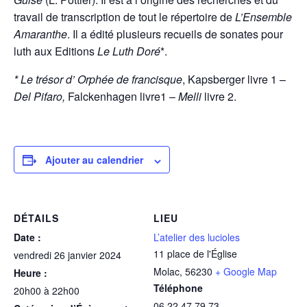
travail de transcription de tout le répertoire de
L’Ensemble
Amaranthe
. Il a édité plusieurs recueils de sonates pour
luth aux Editions
Le Luth Doré
*.
* Le trésor d’ Orphée de francisque
, Kapsberger livre 1 –
Del Pifaro,
Falckenhagen livre1 –
Melli
livre 2.
Ajouter au calendrier
DÉTAILS
LIEU
Date :
L’atelier des lucioles
11 place de l'Église
vendredi 26 janvier 2024
Molac
,
56230
+ Google Map
Heure :
Téléphone
20h00 à 22h00
06 22 47 79 73