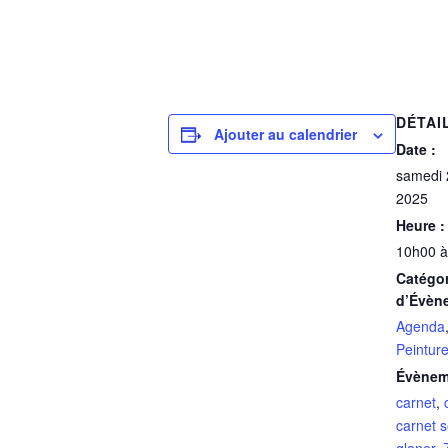
DÉTAI
Ajouter au calendrier
Date :
samedi 
2025
Heure :
10h00 à
Catégor
d’Évèn
Agenda
Peintur
Évènem
carnet
,
carnet s