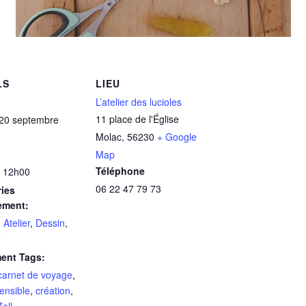
LS
LIEU
L’atelier des lucioles
11 place de l'Église
20 septembre
Molac
,
56230
+ Google
Map
Téléphone
 12h00
06 22 47 79 73
ies
ement:
,
Atelier
,
Dessin
,
e
ent Tags:
carnet de voyage
,
ensible
,
création
,