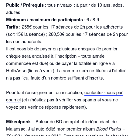
Public / Prérequis
: tous niveaux ; à partir de 10 ans, ados,
adultes
Minimum / maximum de participants
: 6 / 8-9
Tarifs :
255€ pour les 17 séances de 2h pour les adhérents
(soit 15€ la séance) ; 280,50€ pour les 17 séances de 2h pour
les non adhérents.
Il est possible de payer en plusieurs chèques (le premier
chèque sera encaissé à l’inscription – toute année
commencée est due) ou de payer la totalité en ligne via
HelloAsso (liens à venir). La somme sera restituée si l’atelier
n’a pas lieu, faute d’un nombre suffisant d’inscrits.
Pour tout renseignement ou inscription,
contactez-nous par
courriel
(et n’hésitez pas à vérifier vos spams si vous ne
voyez pas venir de réponse rapidement).
Mikeulponk
– Auteur de BD complet et indépendant, de
Malansac. J’ai auto-édité mon premier album
Blood Punks –
T01/03 Hémonocts
en 2016. Dans mes créations, je chercher