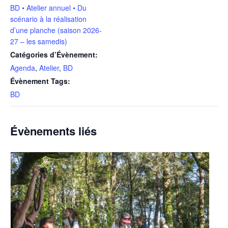
BD • Atelier annuel • Du
scénario à la réalisation
d’une planche (saison 2026-
27 – les samedis)
Catégories d’Évènement:
Agenda
,
Atelier
,
BD
Évènement Tags:
BD
Évènements liés