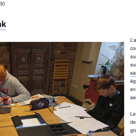
30
nk
L’
co
su
su
sa
ég
en
se
Le
de
gr