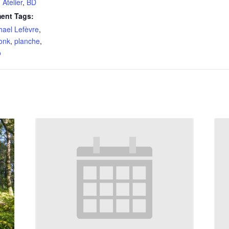
,
Atelier
,
BD
ent Tags:
hael Lefèvre
,
onk
,
planche
,
o