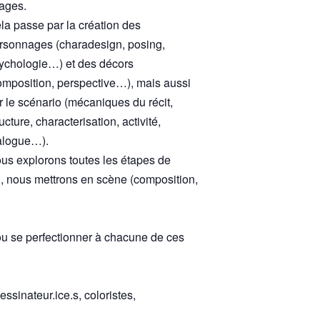
ages.
la passe par la création des
rsonnages (charadesign, posing,
ychologie…) et des décors
omposition, perspective…), mais aussi
r le scénario (mécaniques du récit,
ructure, characterisation, activité,
alogue…).
us explorons toutes les étapes de
, nous mettrons en scène (composition,
r ou se perfectionner à chacune de ces
ssinateur.ice.s, coloristes,