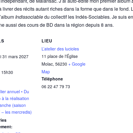
 indépendant, de Malansac. J’ai auto-édité mon premier album
livrer des récits autant riches dans la forme que dans le fond. 
 l’album
Indissociable
du collectif les Indés-Sociables. Je suis en 
nne aussi des cours de BD dans la région depuis 8 ans.
LS
LIEU
L’atelier des lucioles
11 place de l'Église
i 31 mars 2027
Molac
,
56230
+ Google
Map
 15h30
Téléphone
06 22 47 79 73
lier annuel • Du
 à la réalisation
lanche (saison
 – les mercredis)
ies
ement: