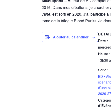
Mikeulponk
– Auteur de BD complet et
2016. Dans mes créations, je chercher à 
Jane
, est sorti en 2020. J’ai participé à
tome de la trilogie Blood Punks. Je do
DÉTAI
Ajouter au calendrier
Date :
mercred
Heure :
13h30 à
Série :
BD • Ate
scénario
d’une p
2026-27
Catégor
d’Évèn