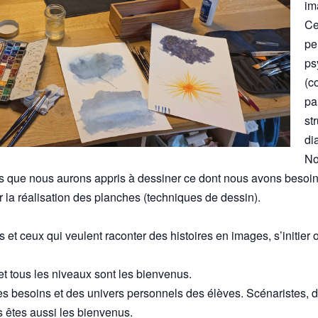
im
Ce
pe
ps
(c
pa
st
di
No
s que nous aurons appris à dessiner ce dont nous avons besoin
 la réalisation des planches (techniques de dessin).
es et ceux qui veulent raconter des histoires en images, s’initie
t tous les niveaux sont les bienvenus.
es besoins et des univers personnels des élèves. Scénaristes, de
ous êtes aussi les bienvenus.