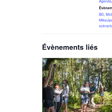
Agenda
Évènem
BD
,
Mic
Mikeulp
scénari
Évènements liés