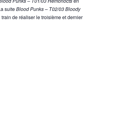
Blood Punks – T01/03 Hémonocts
en
La suite
Blood Punks – T02/03 Bloody
train de réaliser le troisième et dernier