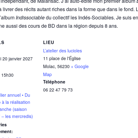
 indépendant, de Malansac. J’ai auto-édité mon premier album
livrer des récits autant riches dans la forme que dans le fond. 
 l’album
Indissociable
du collectif les Indés-Sociables. Je suis en 
nne aussi des cours de BD dans la région depuis 8 ans.
LS
LIEU
L’atelier des lucioles
11 place de l'Église
i 20 janvier 2027
Molac
,
56230
+ Google
Map
 15h30
Téléphone
06 22 47 79 73
lier annuel • Du
 à la réalisation
lanche (saison
 – les mercredis)
ies
ement: