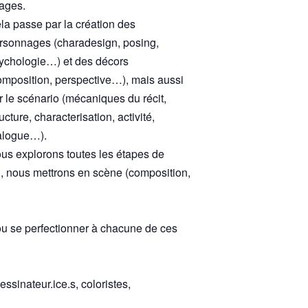
ages.
la passe par la création des
rsonnages (charadesign, posing,
ychologie…) et des décors
omposition, perspective…), mais aussi
r le scénario (mécaniques du récit,
ructure, characterisation, activité,
alogue…).
us explorons toutes les étapes de
, nous mettrons en scène (composition,
r ou se perfectionner à chacune de ces
ssinateur.ice.s, coloristes,