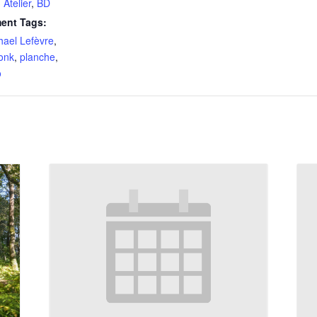
,
Atelier
,
BD
ent Tags:
hael Lefèvre
,
onk
,
planche
,
o