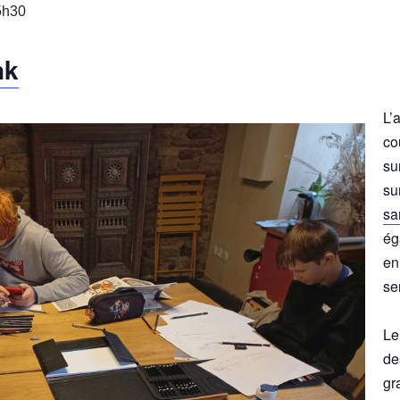
5h30
nk
L’
co
su
su
sa
ég
en
se
Le
de
gr