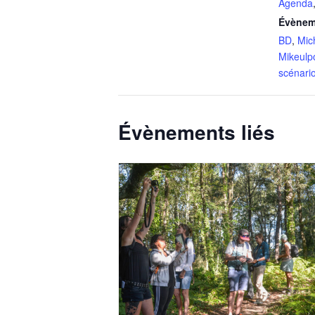
Agenda
Évènem
BD
,
Mic
Mikeulp
scénari
Évènements liés