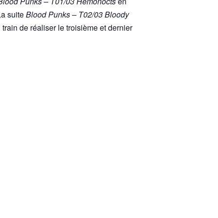
Blood Punks – T01/03 Hémonocts
en
La suite
Blood Punks – T02/03 Bloody
train de réaliser le troisième et dernier