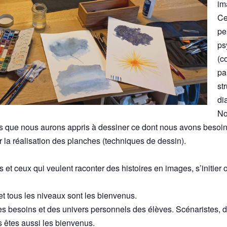
im
Ce
pe
ps
(c
pa
st
di
No
s que nous aurons appris à dessiner ce dont nous avons besoin
 la réalisation des planches (techniques de dessin).
es et ceux qui veulent raconter des histoires en images, s’initie
t tous les niveaux sont les bienvenus.
es besoins et des univers personnels des élèves. Scénaristes, de
ous êtes aussi les bienvenus.