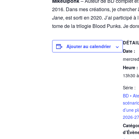
Mikeulponk
– Auteur de BD complet et
2016. Dans mes créations, je chercher à 
Jane
, est sorti en 2020. J’ai participé à
tome de la trilogie Blood Punks. Je do
DÉTAI
Ajouter au calendrier
Date :
mercred
Heure :
13h30 à
Série :
BD • Ate
scénario
d’une p
2026-27
Catégor
d’Évèn