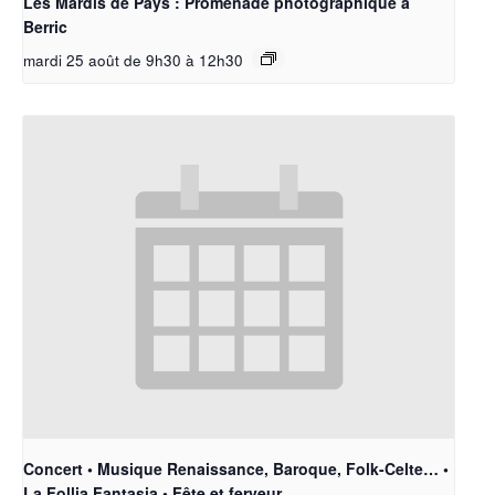
Les Mardis de Pays : Promenade photographique à
Berric
mardi 25 août de 9h30
à
12h30
Concert • Musique Renaissance, Baroque, Folk-Celte… •
La Follia Fantasia • Fête et ferveur