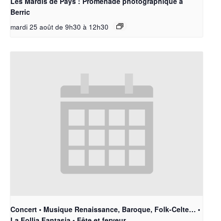
Les Mardis de Pays : Promenade photographique à
Berric
mardi 25 août de 9h30
à
12h30
Concert • Musique Renaissance, Baroque, Folk-Celte… •
La Follia Fantasia • Fête et ferveur