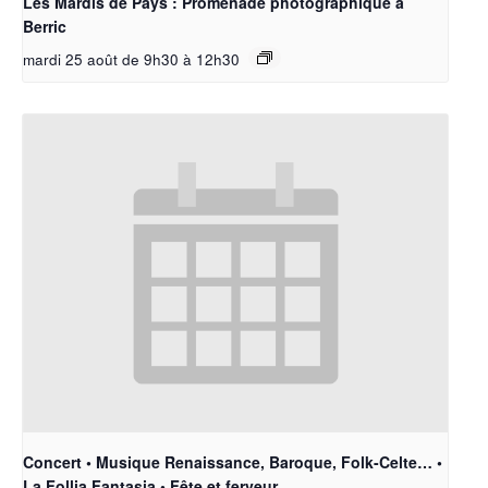
Les Mardis de Pays : Promenade photographique à
Berric
mardi 25 août de 9h30
à
12h30
Concert • Musique Renaissance, Baroque, Folk-Celte… •
La Follia Fantasia • Fête et ferveur